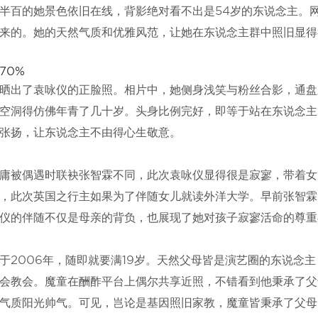
半百的她景色依旧在线，背影绝对看不出是54岁的东说念主。
来的。她的天然气质和优雅风范，让她在东说念主群中照旧显得
70%
晒出了袁咏仪的正脸照。相片中，她侧身浅笑与粉丝合影，通盘
空洞得仿佛年青了几十岁。头身比例完好，即等于站在东说念主
张扬，让东说念主不由得心生敬意。
庸被偶遇时联袂张智霖不同，此次袁咏仪显得很是寂寥，带着女
，此次英国之行主如果为了伴随女儿就读外洋大学。早前张智霖
仪的伴随不仅是母亲的背负，也展现了她对孩子寂寥活命的尊重
于2006年，随即就要满19岁。天然父母皆是演艺圈的东说念
会教会。魔童在酬酢平台上偶尔共享近照，不错看到他秉承了父
气质阳光帅气。可见，岂论是基因照旧家教，魔童皆秉承了父母