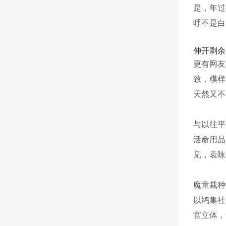
是，年过
呼不是白
伸开剩余
更有网友
致，模样
天然又不
与以往平
活命用品
见，袁咏
魔童栽种
以鸠集社
官立体，