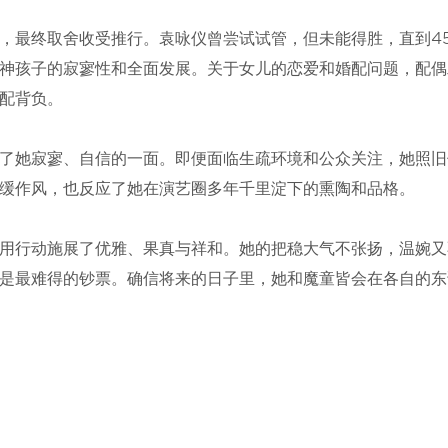
，最终取舍收受推行。袁咏仪曾尝试试管，但未能得胜，直到4
神孩子的寂寥性和全面发展。关于女儿的恋爱和婚配问题，配偶
配背负。
了她寂寥、自信的一面。即便面临生疏环境和公众关注，她照旧
缓作风，也反应了她在演艺圈多年千里淀下的熏陶和品格。
皆用行动施展了优雅、果真与祥和。她的把稳大气不张扬，温婉又
是最难得的钞票。确信将来的日子里，她和魔童皆会在各自的东