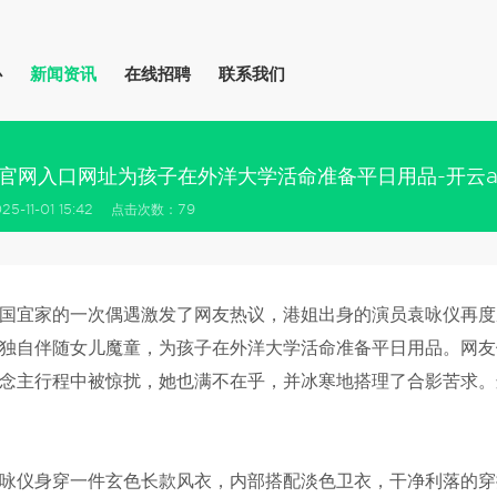
心
新闻资讯
在线招聘
联系我们
p官网入口网址为孩子在外洋大学活命准备平日用品-开云a
5-11-01 15:42 点击次数：79
国宜家的一次偶遇激发了网友热议，港姐出身的演员袁咏仪再度
独自伴随女儿魔童，为孩子在外洋大学活命准备平日用品。网友
念主行程中被惊扰，她也满不在乎，并冰寒地搭理了合影苦求。
咏仪身穿一件玄色长款风衣，内部搭配淡色卫衣，干净利落的穿