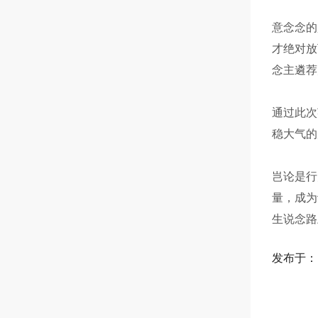
意念念的
才绝对放
念主遴荐
通过此次
稳大气的
岂论是行
量，成为
生说念路
发布于：