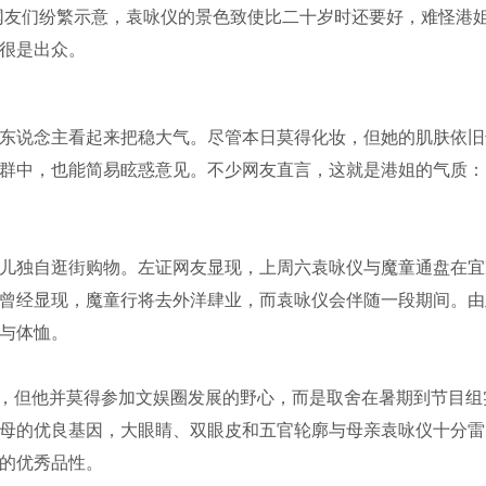
网友们纷繁示意，袁咏仪的景色致使比二十岁时还要好，难怪港
很是出众。
东说念主看起来把稳大气。尽管本日莫得化妆，但她的肌肤依旧
群中，也能简易眩惑意见。不少网友直言，这就是港姐的气质：
儿独自逛街购物。左证网友显现，上周六袁咏仪与魔童通盘在宜
曾经显现，魔童行将去外洋肆业，而袁咏仪会伴随一段期间。由
与体恤。
主，但他并莫得参加文娱圈发展的野心，而是取舍在暑期到节目组
母的优良基因，大眼睛、双眼皮和五官轮廓与母亲袁咏仪十分雷
的优秀品性。